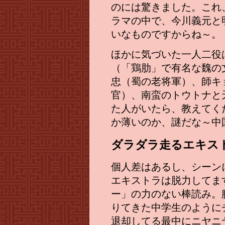
のには驚きました。これ
ラマの中で、今川義元と
いなものですからね～。
ほかに気づいた一人二役
（「鶏肋」で有名な魏の
忠（蜀の老将軍）、師キ
官）、南蛮のトウトナと
た人がいたら、教えてく
か薄いのか、謎だな～中国
ダラダラ走るエキス
個人差はあるし、シーン
エキストラは脱力してま
ー」の力のない棒読み。
りてきた中学生のように
退却してる最中にニヤニ