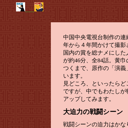
中国中央電視台制作の連続
年から４年間かけて撮影さ
国内の賞を総ナメにした
が約46分、全84話。黄
つくまで、原作の「演義
います。
見どころ、といったらど
ですが、中でもわたしが
アップしてみます。
大迫力の戦闘シーン
戦闘シーンの迫力はかな