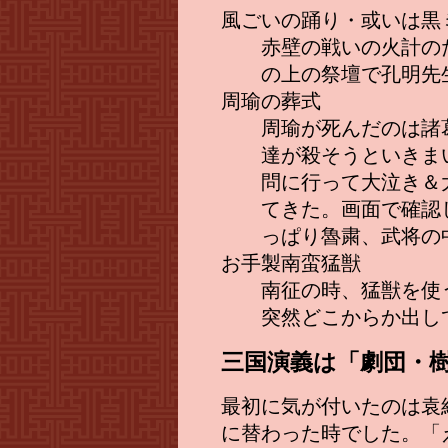
風ごいの踊り・或いは黒
赤壁の戦いの火計の
の上の祭壇で孔明先
周瑜の葬式
周瑜が死んだのは諸
達が殺そうといきま
問に行って大泣き＆
てきた。画面で確認
っぱり魯粛、武将の
お手製南蛮猛獣
南征の時、猛獣を使
突然どこからか出し
三国演義は「劇団・樹座」
最初に気が付いたのは袁
に替わった時でした。「