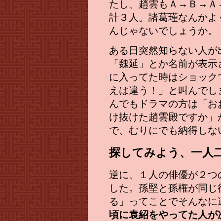
たし、趙雲もＡ→Ｂ→Ａ
計３人。諸葛瑾なんかよ
んじゃないでしょうか。
ある日突然知らない人が
「魏延」とか名前が表示
に入ってた時はショック
えは違う！」と叫んでし
んでもドラマの方は「お
け抜けた趙雲殿ですか」
で、むりにでも納得しない
探してみよう、一人
逆に、１人の俳優が２つ
した。孫堅と孫権が同じ
る」ってことでそんなに
頃に袁紹をやってた人が