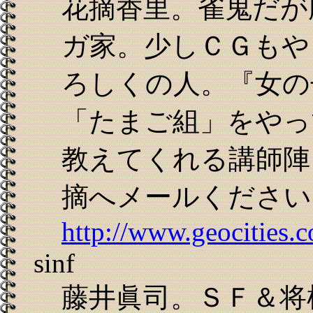
花摘香里。雀鬼だが
ガ家。少しＣＧもや
ろしくの人。『女の
「たまご組」をやっ
教えてくれる講師陣
摘へメールください。han
http://www.geocities.
sinf
藤井眞司。ＳＦ＆将