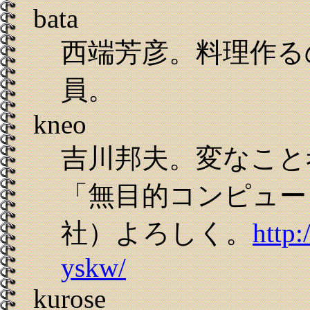
bata
西端芳彦。料理作る
員。
kneo
吉川邦夫。変なこと
「無目的コンピュー
社）よろしく。
http:
yskw/
kurose