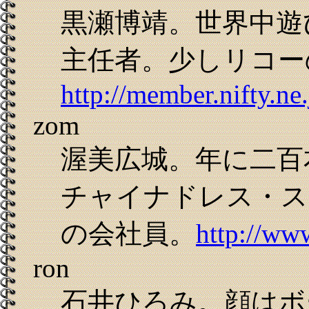
黒瀬博靖。世界中遊
主任者。少しリコー
http://member.nifty.ne
zom
渥美広城。年に二百
チャイナドレス・ス
の会社員。
http://www
ron
石井ひろみ。顔はボ