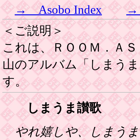
→ Asobo Index
→ 
＜ご説明＞
これは、ＲＯＯＭ．ＡＳＯ
山のアルバム「しまうま
す。
しまうま讃歌 
やれ嬉しや、しまうま