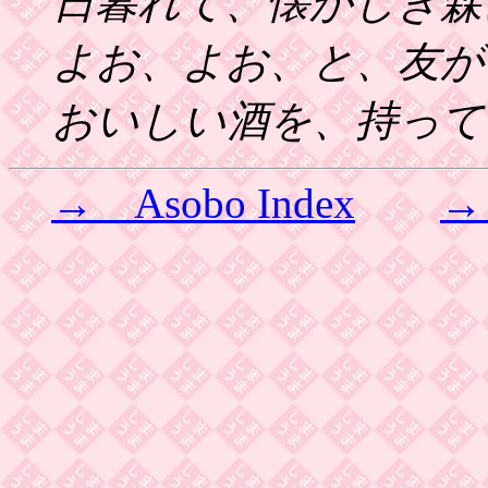
日暮れて、懐かしき森
よお、よお、と、友が
おいしい酒を、持って
→ Asobo Index
→ 