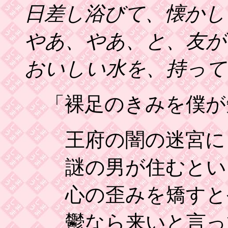
日差し浴びて、懐かし
やあ、やあ、と、友が
おいしい水を、持って
「裸足のきみを僕が
王府の闇の迷宮に
謎の男が住むとい
心の歪みを矯すと
鬱なら来いと言っ