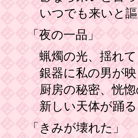
いつでも来いと謳
「夜の一品」
蝋燭の光、揺れて
銀器に私の男が映
厨房の秘密、恍惚の ho
新しい天体が踊る
「きみが壊れた」