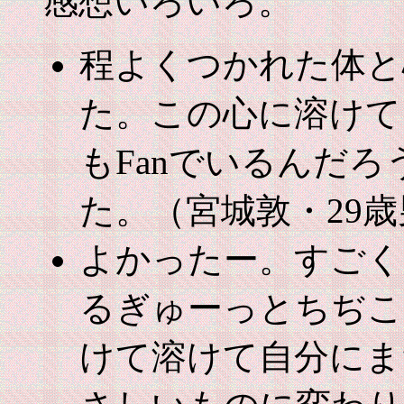
感想いろいろ。
程よくつかれた体と
た。この心に溶けて
もFanでいるんだ
た。（宮城敦・29
よかったー。すごく
るぎゅーっとちぢこ
けて溶けて自分にま