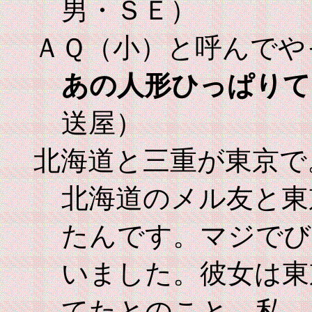
男・ＳＥ）
ＡＱ（小）と呼んでや
あの人形ひっぱりて
送屋）
北海道と三重が東京で
北海道のメル友と東
たんです。マジでび
いました。彼女は東京ま
てたとのこと。私、