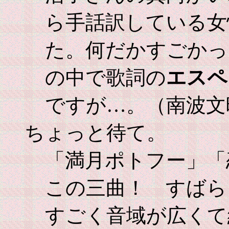
ら手話訳している女
た。何だかすごかっ
の中で歌詞の
エスペ
ですが…。（南波文
ちょっと待て。
「満月ポトフー」「
この三曲！ すば
すごく音域が広くて