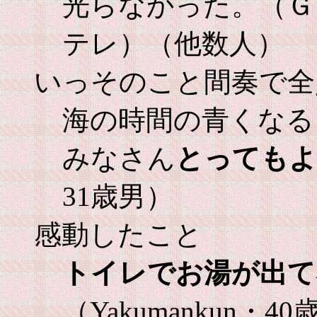
光らなかった。（Ｇ
テレ）（他数人）
いっそのこと間奏で全
海の時間の青くなる
みなさん
とってもよ
31歳男）
感動したこと
トイレでお湯が出て
（Yakumankun・