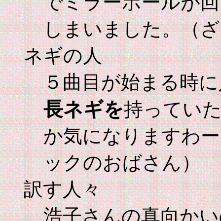
でミラーボールが回
しまいました。（ざ
ネギの人
５曲目が始まる時に
長ネギを
持ってい
か気になりますわー
ックのおばさん）
訳す人々
浩子さんの真向かい