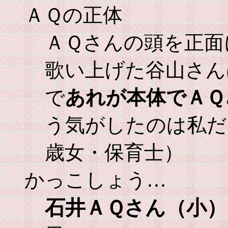
ＡＱの正体
ＡＱさんの頭を正面
歌い上げた谷山さん
で
あれが本体でＡＱ
う気がしたのは私だ
歳女・保育士）
かっこしょう…
石井ＡＱさん（小