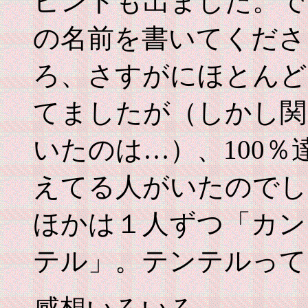
ヒントも出ました。で
の名前を書いてくださ
ろ、さすがにほとんど
てましたが（しかし関
いたのは…）、100
えてる人がいたのでし
ほかは１人ずつ「カン
テル」。テンテルって