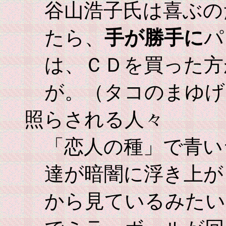
谷山浩子氏は喜ぶの
たら、
手が勝手に
パ
は、ＣＤを買った方
が。（タコのまゆげ
照らされる人々
「恋人の種」で青い
達が暗闇に浮き上が
から見ているみたい