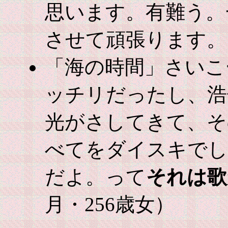
思います。有難う。
させて頑張ります。
「海の時間」さいこ
ッチリだったし、浩
光がさしてきて、そ
べてをダイスキでし
だよ。って
それは歌
月・256歳女）