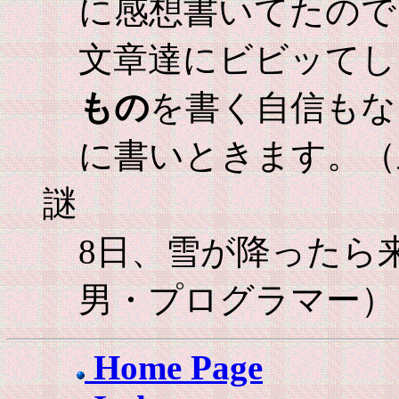
に感想書いてたので
文章達にビビッてし
もの
を書く自信もな
に書いときます。（
謎
8日、雪が降ったら
男・プログラマー）
Home Page