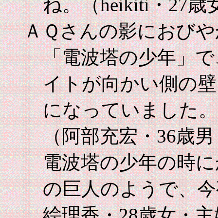
ね。（heikiti・2
ＡＱさんの影におびや
「電波塔の少年」で
イトが向かい側の壁
になっていました。
（阿部充宏・36歳
電波塔の少年の時に
の巨人のようで、今
絵理香・28歳女・主