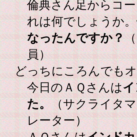
倫典さん足からコー
れは何でしょうか。
なったんですか？
（
員）
どっちにころんでもオ
今日のＡＱさんは
イ
た。
（サクライタマ
レーター）
ＡＱさんは
インドカ