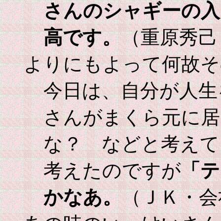
さんのシャギーの入
高です。
（重原秀己
よりにもよって何故そ
今日は、自分が人生
さんがまくら元に居
な？ などと考えて
考えたのですが
「テ
かなあ。
（ＪＫ・会