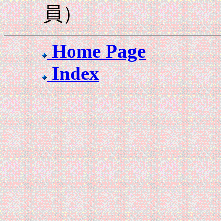
員）
Home Page
Index