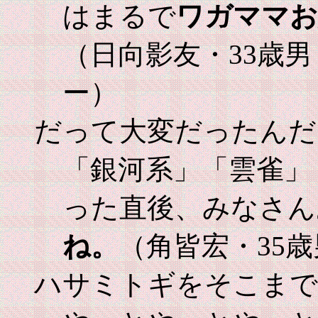
はまるで
ワガママお
（日向影友・33歳
ー）
だって大変だったんだ
「銀河系」「雲雀」
った直後、みなさん
ね。
（角皆宏・35
ハサミトギをそこまで