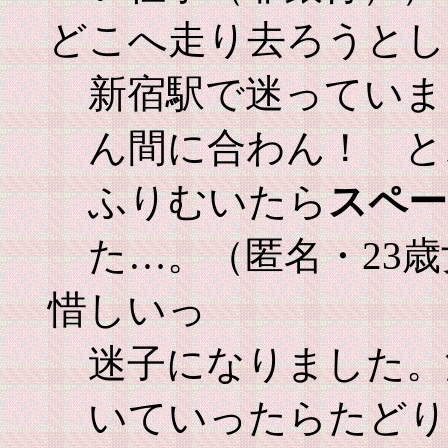
どこへ走り去ろうとし
新宿駅で迷っていま
ん間に合わん！ と
ふりむいたら
スペー
た…。（匿名・23
惜しいっ
迷子になりました。
いていったらたどり