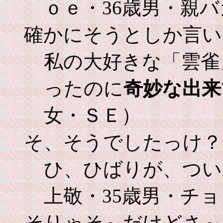
ｏｅ・36歳男・親バ
確かにそうとしか言い
私の大好きな「雲雀
ったのに
奇妙な出来
女・ＳＥ）
そ、そうでしたっけ？
ひ、ひばりが、つい
上敬・35歳男・チ
そりゃそ～だけどさ～