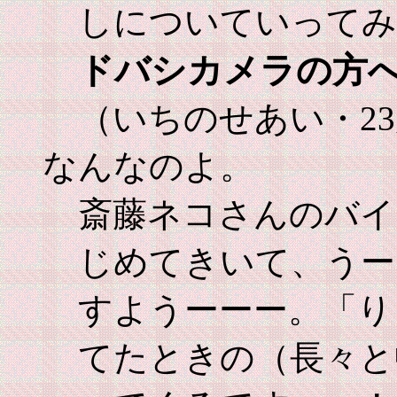
しについていってみ
ドバシカメラの方
（いちのせあい・2
なんなのよ。
斎藤ネコさんのバイ
じめてきいて、うー
すようーーー。「り
てたときの（長々と