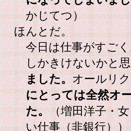
かじてつ）
ほんとだ。
今日は仕事がすごく
しかきけないかと思
ました。
オールリク
にとっては全然オ
た。
（増田洋子・女
い仕事（非銀行））