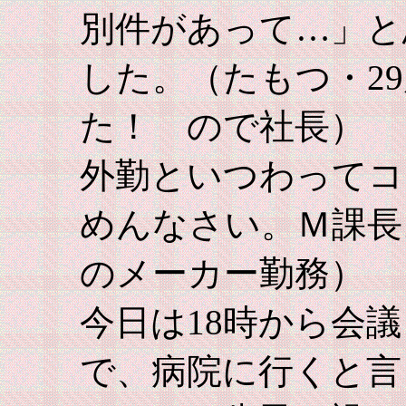
別件があって…」と
した。（たもつ・2
た！ ので社長）
外勤といつわってコ
めんなさい。Ｍ課長
のメーカー勤務）
今日は18時から会
で、病院に行くと言