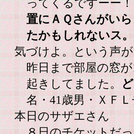
ってくるですーー！
置にＡＱさんがいら
たかもしれないス。
気づけよ。という声が
昨日まで部屋の窓が
起きしてました。
ど
名・41歳男・ＸＦ
本日のサザエさん
８日のチケットだっ