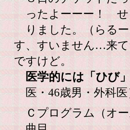
ったよーーー！ せ
りました。（らるー
す、すいません…来て
ですけど。
医学的には「ひび
医・46歳男・外科医
Ｃプログラム（オ
曲目