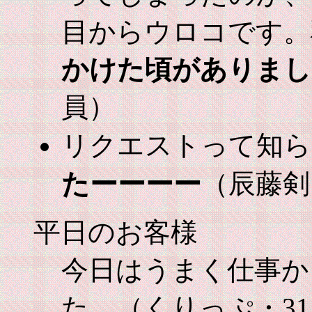
目からウロコです。
かけた頃がありまし
員）
リクエストって知ら
たーーーー
（辰藤剣
平日のお客様
今日はうまく仕事か
た。（くりっぷ・3