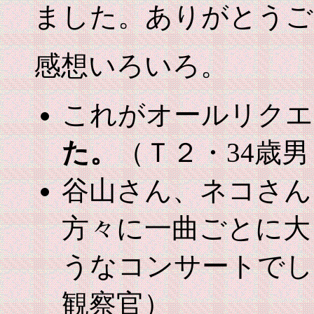
ました。ありがとうご
感想いろいろ。
これがオールリクエ
た。
（Ｔ２・34歳
谷山さん、ネコさん
方々に一曲ごとに大
うなコンサートでし
観察官）