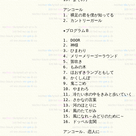
アンコール

1. 裸足の君を僕が知ってる

2. カントリーガール

★プログラムＢ

1. DOOR

2. 神様

3. ひまわり

4. メリーメリーゴーラウンド

5. 笛吹き

6. もみの木

7. ほおずきランプともして

8. かくしんぼ

9. 鬼こごめ

10. やまわろ

11. 冷たい水の中をきみと歩いていく

12. さかなの言葉

13. 河のほとりに

14. 風のたてがみ

15. 風になれ～みどりのために～

16. ドッペル玄関

アンコール. 恋人に
