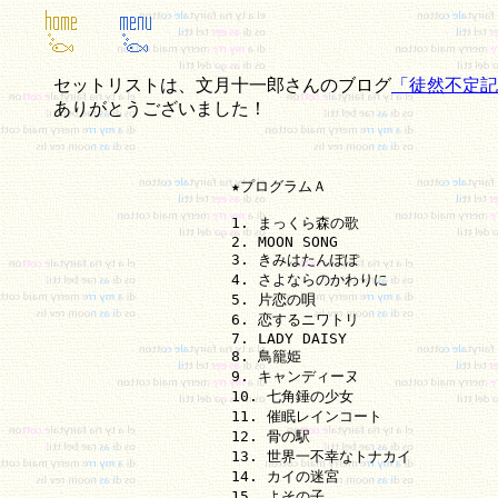
セットリストは、文月十一郎さんのブログ
「徒然不定記
ありがとうございました！
★プログラムＡ

1. まっくら森の歌

2. MOON SONG

3. きみはたんぽぽ

4. さよならのかわりに

5. 片恋の唄

6. 恋するニワトリ

7. LADY DAISY

8. 鳥籠姫

9. キャンディーヌ

10. 七角錘の少女

11. 催眠レインコート

12. 骨の駅

13. 世界一不幸なトナカイ

14. カイの迷宮

15. よその子
