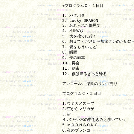
★プログラムＣ・１日目

1. パタパタ

2. Lucky DRAGON

3. 忘れられた部屋で

4. 不眠の力

5. 犬を捨てに行く

6. 教えてください～加瀬クンのために～
7. 愛をもういちど

8. 瞬間

9. 夢の歯車

10. 再会

11. 約束

12. 僕は帰るきっと帰る

アンコール. 楽園のリンゴ売り

プログラムＣ・２日目

1.ウミガメスープ

2.空からマリカが

3.街

４.冷たい水の中をきみと歩いていく

5.ＭＯＯＮＳＯＮＧ

6.夜のブランコ
