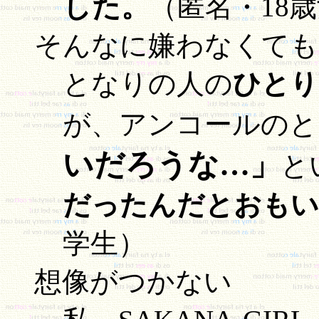
した。
（匿名・18
そんなに嫌わなくても(T
となりの人の
ひとり
が、アンコールのと
いだろうな…」
と
だったんだとおもい
学生）
想像がつかない