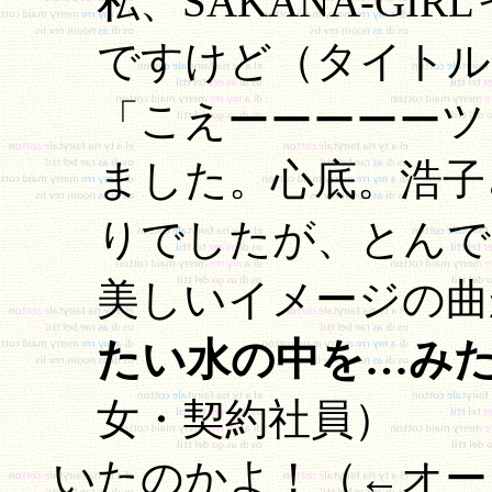
私、SAKANA-G
ですけど（タイトル
「こえーーーーーツ
ました。心底。浩子
りでしたが、とんで
美しいイメージの曲
たい水の中を…み
女・契約社員）
いたのかよ！（←オー