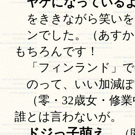
ヤケになっている
をききながら笑いを
ンでした。（あすか
もちろんです！
「フィンランド」で
のって、いい加減ぽ
（零・32歳女・修
誰とは言わないが。
ドジっ子萌え。
（