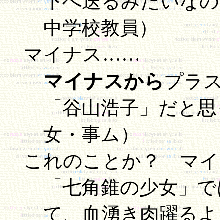
下へ送るみたいなの
中学校教員）
マイナス……
マイナスから
プラ
「谷山浩子」だと思
女・事ム）
これのことか？ マイ
「七角錐の少女」で
て、血湧き肉躍るよ