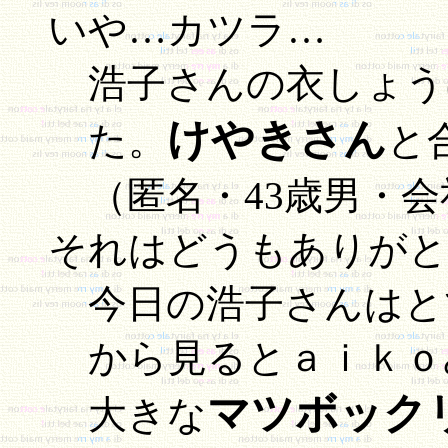
いや…カツラ…
浩子さんの衣しょう
けやきさん
た。
と
（匿名・43歳男・
それはどうもありがと
今日の浩子さんはと
から見るとａｉｋｏ
マツボック
大きな