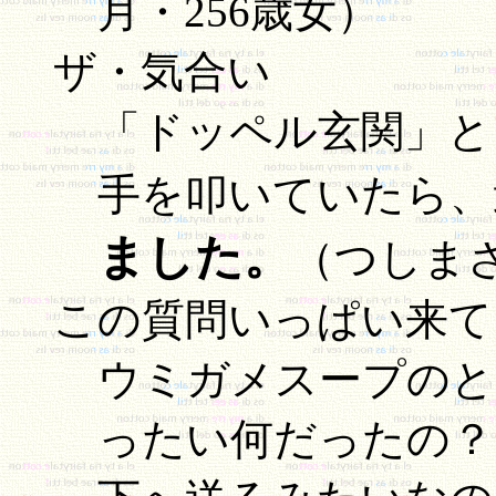
月・256歳女）
ザ・気合い
「ドッペル玄関」と
手を叩いていたら、
ました。
（つしまさ
この質問いっぱい来て
ウミガメスープのと
ったい何だったの？