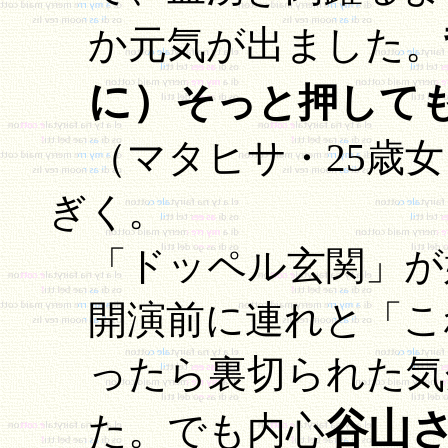
か元気が出ました。
に）
そっと押して
（マタヒサ・25歳
ぎく。
「ドッペル玄関」が
開演前に連れと「こ
ったら裏切られた気
谷山
た。でも内心