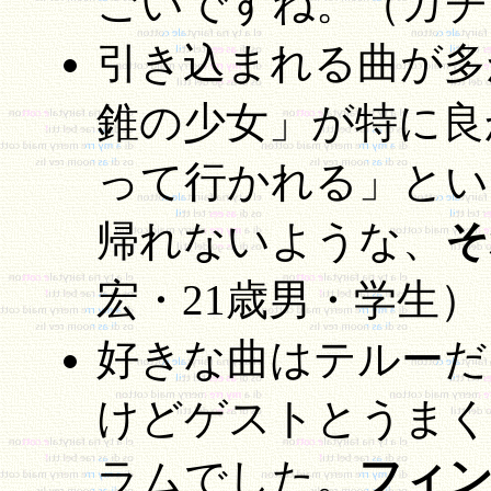
ごいですね。（ガチ
引き込まれる曲が多
錐の少女」が特に良
って行かれる」とい
帰れないような、
そ
宏・21歳男・学生）
好きな曲はテルーだ
けどゲストとうまく
フィ
ラムでした。