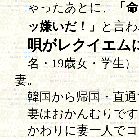
ゃったあとに、
「命
ッ嫌いだ！」
と言わ
唄がレクイエム
名・19歳女・学生）
妻。
韓国から帰国・直通
妻はおかんむりです
かわりに妻一人でコ