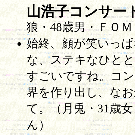
山浩子コンサー
狼・48歳男・ＦＯ
始終、顔が笑いっぱ
な、ステキなひとと
すごいですね。コン
界を作り出し、なお
て。（月兎・31歳
ん）