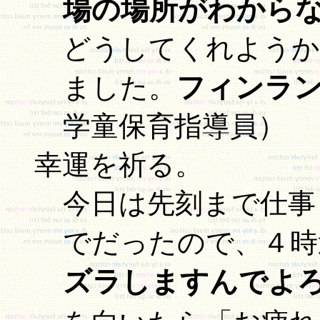
場の場所がわから
どうしてくれようか
フィンラ
ました。
学童保育指導員）
幸運を祈る。
今日は先刻まで仕事し
でだったので、４時
ズラしますんでよ