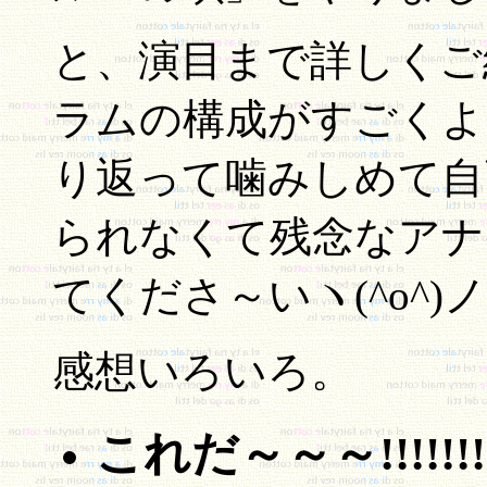
と、演目まで詳しくご
ラムの構成がすごくよ
り返って噛みしめて自
られなくて残念なアナ
てくださ～いヽ(^o^)ノ
感想いろいろ。
これだ～～～!!!!!