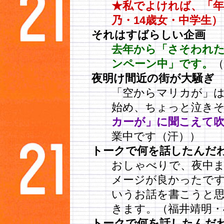
★私でよければ、「年
乃・14歳女・中学生）
それはすばらしい企画
去年から「さそわれ
ンペーン中」です。
夜明け間近の街が大騒ぎ
「空からマリカが」
始め、ちょっと泣き
カーが」に聞こえて
業中です（汗））
トークで何を話したんだ
おしゃべりで、夜中
メージが良かったで
いうお話を書こうと
きます。（福井靖明・
トークで何を話したんだ