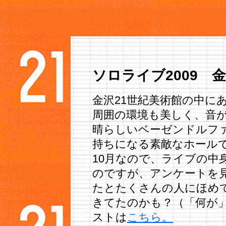
ソロライブ2009 
金沢21世紀美術館の中に
周囲の環境も美しく、音
晴らしいベーゼンドルフ
持ちになる素敵なホールで
10月なので、ライブの中
のですが、アンケートを
たとたくさんの人にほめ
きてたのかも？（「何が」
ストは
こちら。