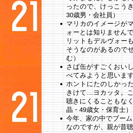
ったので、けっこう
30歳男・会社員）
マリカのイメージが
ォーとは知りません
リットもデルヴォー
そうなのがあるのでぜ
む）
さば缶がすごくおい
べてみようと思います
ホントにたのしかった
きけて…ヨカッタ。
聴きにくることもなくて
晶・49歳女・保育士）
今年、家の中でブーム
なのですが、親が昔