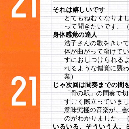
それは嬉しいです
とてもねむくなりま
って聞きたいです。（
身体感覚の達人
浩子さんの歌をきい
体が曲がって溶けて
すにおしつけられる
れるような錯覚に襲わ
業）
じゃ次回は間奏までの間を
「骨の駅」の間奏で
すごく際立っていま
意味究極の音楽が、
のがわかりました。（
いるいる、そういう人。