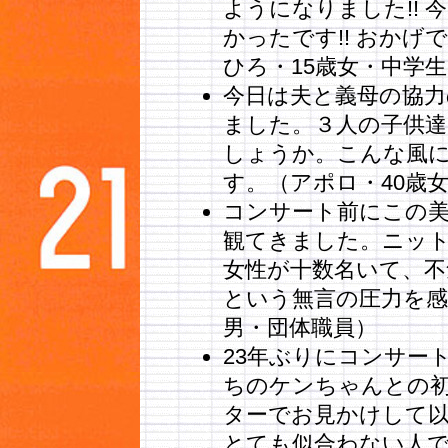
ようになりました!!
かったです!! おかげ
ひろ・15歳女・中学生
今日は夫と義母の協
ました。３人の子供
しょうか。こんな風
す。（アポロ・40歳
コンサート前にこの
観てきました。ニッ
女性が十数名いて、不
という無言の圧力を感
男・団体職員）
23年ぶりにコンサー
ちのケンちゃんとの
ターでお見かけして
とても似合わない人