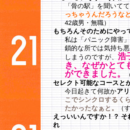
「骨の駅」を聞いてて
っちゃうんだろうな
42歳男・無職）
もちろんそのためにやっ
私は「パニック障害
鎖的な所では気持ち
浩
しまうのですが、
き、なぜかとて
ができました。
セレクト可能なコースと
今日起きて何故か
アリ
こでシンクロするく
たかったなぁと。
（す
えっいいんですか！？ それ
れ