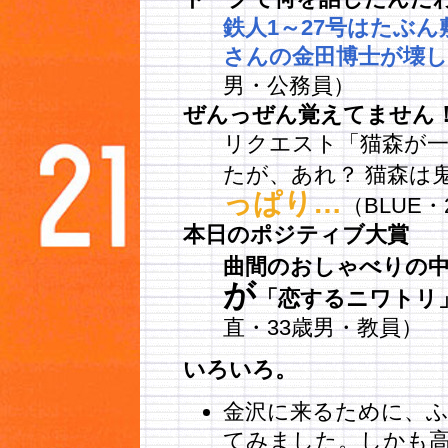
鉄人1～27号はたぶ
さんの金田博士が壊
男・公務員）
ぜんっぜん覚えてません！ヽ
リクエスト「猫森が
たが、あれ？ 猫森は
っぱり…
（BLUE
本日のポジティブ大賞
曲間のおしゃべりの
が
「恋するニワトリ
直・33歳男・教員）
いろいろ。
金沢に来るために、ふ
てみました。しかも