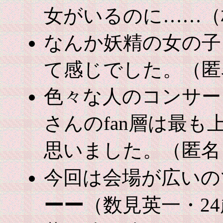
女がいるのに……（
なんか妖精の女の子
て感じでした。（匿
色々な人のコンサー
さんのfan層は最
思いました。（匿名
今回は会場が広いの
ーー
（数見英一・2