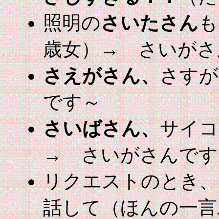
照明の
さいたさん
も
歳女）→ さいがさ
さえがさん、
さすが
です～
さいばさん、
サイコ
→ さいがさんです
リクエストのとき、
話して（ほんの一言