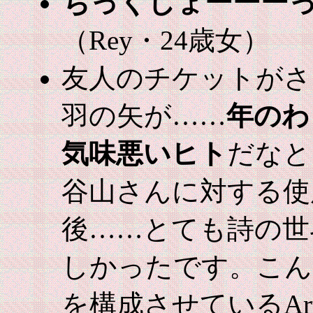
ちっくしょーーー
（Rey・24歳女）
友人のチケットがさ
羽の矢が……
年のわ
気味悪いヒト
だなと
谷山さんに対する使
後……とても詩の世
しかったです。こん
を構成させているAr