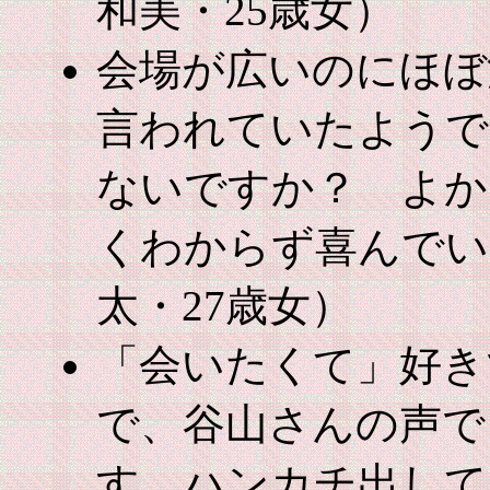
和美・25歳女）
会場が広いのにほぼ
言われていたようで
ないですか？ よか
くわからず喜んでい
太・27歳女）
「会いたくて」好き
で、谷山さんの声で
す。ハンカチ出して