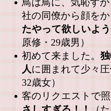
鳥は鳥に、気恥ずか
社の同僚から顔をか
たやって欲しいよう
原修・29歳男）
初めて来ました。
独
人
に囲まれて少々圧
32歳女）
客のリクエストで
さしすぎる！！
（た