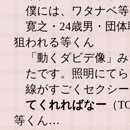
僕には、ワタナベ等
寛之・24歳男・団
狙われる等くん
「動くダビデ像」み
たです。照明にてら
線がすごくセクシー
てくれればなー
（T
等くん…