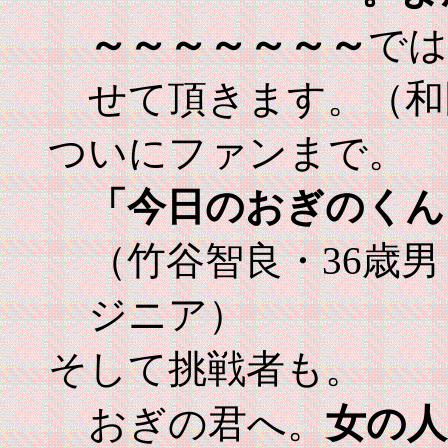
～～～～～～～
では
せて頂きます。（和
ついにファンまで。
「今日のおぎのくん
（竹谷智良・36歳
ジニア）
そして挑戦者も。
女の人
おぎの君へ。