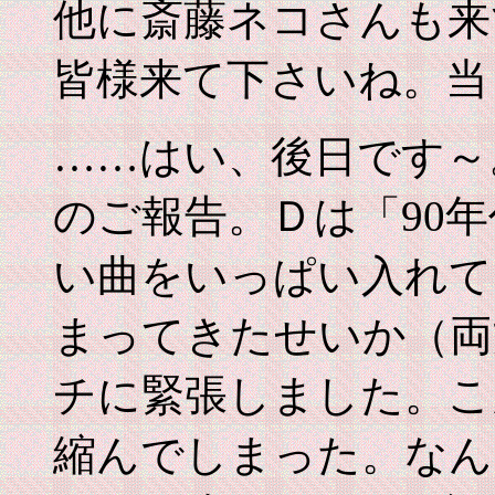
他に斎藤ネコさんも来
皆様来て下さいね。当
……はい、後日です～
のご報告。Ｄは「90
い曲をいっぱい入れて
まってきたせいか（両
チに緊張しました。こ
縮んでしまった。なん