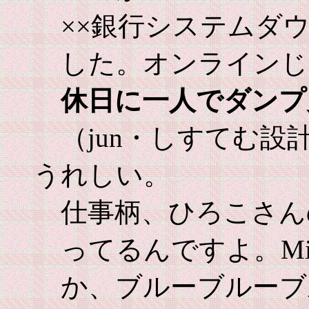
××銀行システムダ
した。オンラインじ
休日に一人でダンプ
（jun・しすてむ設
うれしい。
仕事柄、ひろこさん
ってるんですよ。Miracl
か、ブルーブルーブ