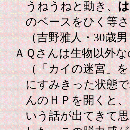
うねうねと動き、
は
のベースをひく等さ
（吉野雅人・30歳
ＡＱさんは生物以外な
（「カイの迷宮」を
にすみきった状態で
んのＨＰを開くと、
いう話が出てきて思