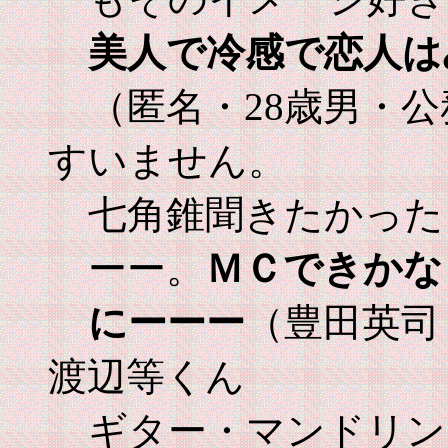
美人で冷感で恋人は
（匿名・28歳男・
すいません。
七角錐聞きたかった
ーー。
ＭＣできかな
にーーー
（豊田英司
渡辺等くん
ギター・マンドリン