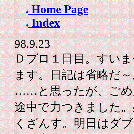
Home Page
Index
98.9.23
Ｄプロ１日目。すいま
ます。日記は省略だ～
……と思ったが、ごめ
途中で力つきました。
くざんす。明日はダブ