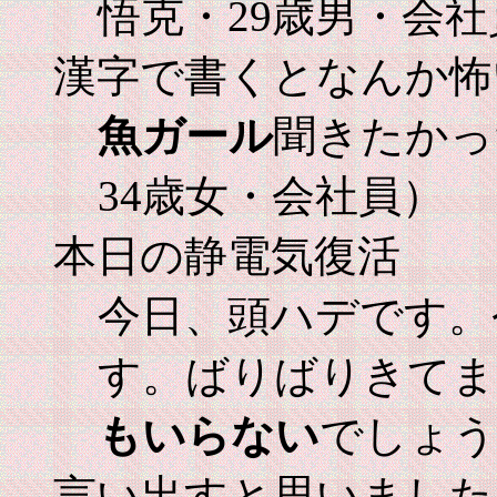
悟克・29歳男・会社
漢字で書くとなんか怖
魚ガール
聞きたかっ
34歳女・会社員）
本日の静電気復活
今日、頭ハデです。
す。ばりばりきてま
もいらない
でしょう
言い出すと思いました