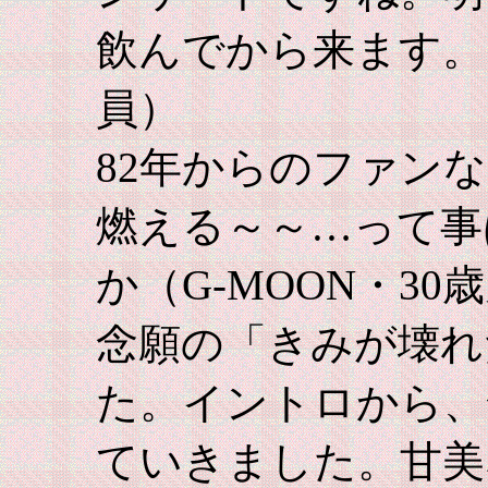
飲んでから来ます。
員）
82年からのファン
燃える～～…って事
か（G-MOON・30
念願の「きみが壊れ
た。イントロから、
ていきました。甘美