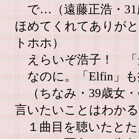
で…（遠藤正浩・3
ほめてくれてありがと
トホホ）
えらいぞ浩子！ 「
なのに。「Elfin」も
（ちなみ・39歳女
言いたいことはわかる
１曲目を聴いたとた