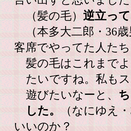
逆立って
（髪の毛）
（本多大二郎・36
客席でやってた人たち
髪の毛はこれまでよ
たいですね。私もス
遊びたいなーと、
ち
した。
（なにゆえ・
いいのか？