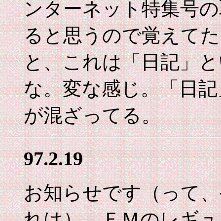
ンターネット特集号の
ると思うので覚えてた
と、これは「日記」と
な。変な感じ。「日記
が混ざってる。
97.2.19
お知らせです（って、
れは）。ＦＭのレギュ