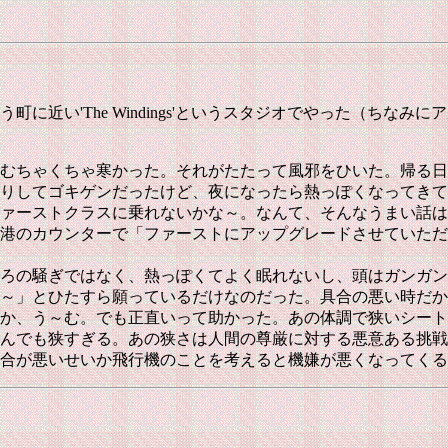
に近い'The Windings'というスタジオでやった（ちな
むちゃくちゃ寒かった。それがたたって風邪をひいた。帰る日
りしてゴキゲンだったけど、夜になったら熱っぽくなってきて
ァーストクラスに乗れないかな～。なんて、そんなうまい話は
港のカウンターで「ファーストにアップグレードさせていただ
ろの騒ぎではなく、熱っぽくてよく眠れないし、頭はガンガン
～」とひたすら願っているだけなのだった。具合の悪い時だか
か、う～む。でも正直いって助かった。あの体調で狭いシート
んでも狭すぎる。あの狭さは人間の尊厳に対する悪意ある挑戦
合が悪いせいか飛行機のことを考えると機嫌が悪くなってくる