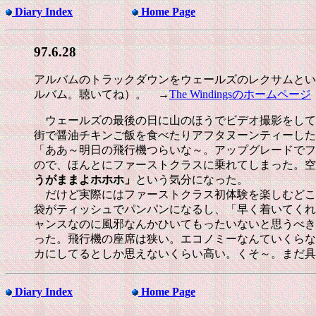
Diary Index
Home Page
97.6.28
アルバムのトラックダウンをウェールズのレクサムという町
ルバム。聴いてね）。 →
The Windingsのホームページ
ウェールズの最後の日に山のほうでビデオ撮影をして
街で醤油チキンご飯を食べたりアフタヌーンティーした
「ああ～明日の飛行機つらいな～。アップグレードでフ
ので、ほんとにファーストクラスに乗れてしまった。空
うがままよホホホ」
という気分になった。
だけど実際にはファーストクラス初体験を楽しむどこ
袋がティッシュでパンパンになるし、「早く着いてくれ
ャンスなのに風邪なんかひいてもったいないと思うべき
った。飛行機の座席は狭い。エコノミーなんていくらな
カにしてるとしか思えないくらい高い。くそ～。まだ具
Diary Index
Home Page