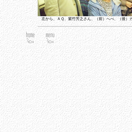
左から、ＡＱ、紫竹芳之さん、（前）へべ、（後）カ