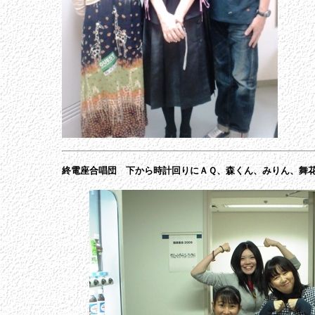
終電座合唱団 下から時計回りにＡＱ、森くん、みりん、舞