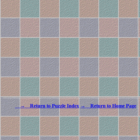
→ Return to Puzzle Index
→ Return to Home Page