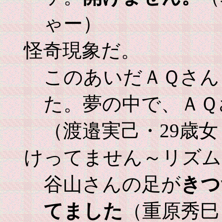
ゃー）
怪奇現象だ。
このあいだＡＱさん
た。夢の中で、ＡＱ
（渡邉実己・29歳
けってません～リズム
谷山さんの足が
きつ
てました
（重原秀巳