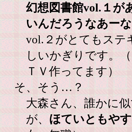
幻想図書館vol.１が
いんだろうなあーな
vol.２がとてもス
しいかぎりです。（
ＴＶ作ってます）
そ、そう…？
大森さん、誰かに似
が、
ほていともやす