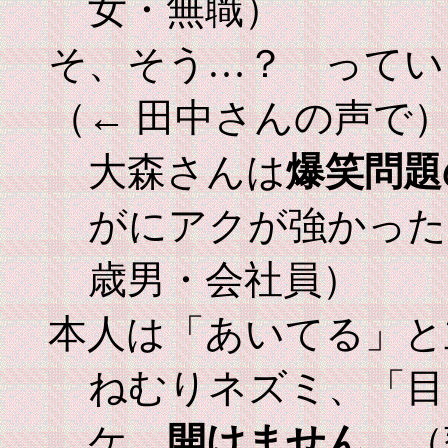
女・無職）
そ、そう…？ ってい
（← 田中さんの声で
大森さんは
爆笑問題
がにアクが強かった
歳男・会社員）
本人は「あいてる」と
ねむりネズミ、「目
ケ。
開けません。
（