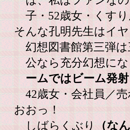
子・52歳女・くす
そんな孔明先生はイヤ
幻想図書館第三弾は
公なら充分幻想にな
ームではビーム発射
42歳女・会社員／
おおっ！
（な
しばらくぶり