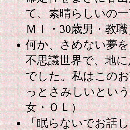
て、素晴らしいの一
ＭＩ・30歳男・教職
何か、さめない夢を
不思議世界で、地に
でした。私はこのお
っとさみしいという
女・ＯＬ）
「眠らないでお話し