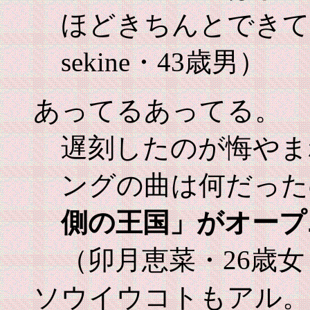
ほどきちんとできて
sekine・43歳男）
あってるあってる。
遅刻したのが悔やま
ングの曲は何だった
側の王国」がオープ
（卯月恵菜・26歳
ソウイウコトもアル。