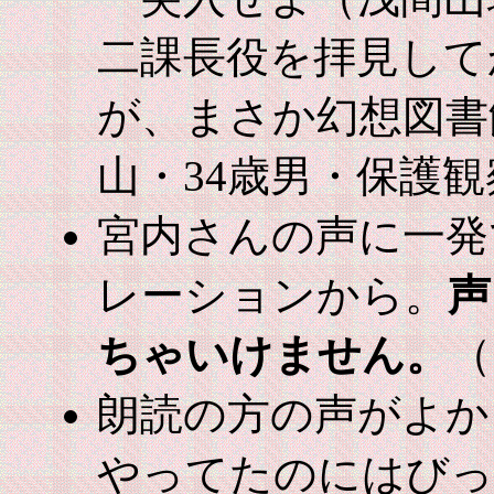
二課長役を拝見して
が、まさか幻想図書
山・34歳男・保護
宮内さんの声に一発
レーションから。
声
ちゃいけません。
（
朗読の方の声がよか
やってたのにはびっ