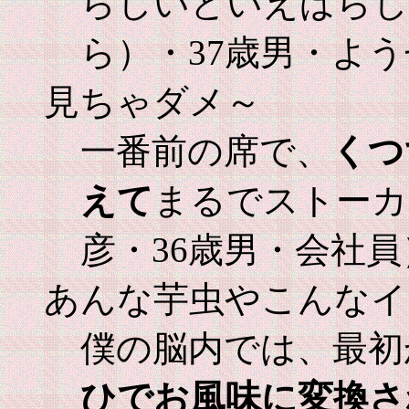
らしいといえばらし
ら）・37歳男・よ
見ちゃダメ～
一番前の席で、
くつ
えて
まるでストーカ
彦・36歳男・会社員
あんな芋虫やこんなイ
僕の脳内では、最初
ひでお風味に変換さ