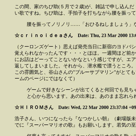
この間、家のちび助(５月で２歳)が、雑誌で申し込ん
い歌ですね。ちび助は、手拍子を打ちながら腰を振って
腰を振ってノリノリ……「おひるねしましょう」なのに
☆ｃｒｉｎｏｉｄｅａさん Date: Thu, 23 Mar 2000 13:09
（クーロンズゲート）思えば発売当日に新宿のヨドバシ
覚えられなかったんです・・・とほほ。一週間ほど前か
にお話はどーってことないかなという感じですが。エア
返してしまいました。それから、潜水艦で漂うところ。
この雰囲気と、谷山さんの”ブルーサブマリン”がとて
ームのページにではなくて）
ゲームで好きなシーンが出てくると何回でも見ち
と心から思います。あの出来は、あのまま忘れら
☆ＨＩＲＯＭさん Date: Wed, 22 Mar 2000 23:37:04 +09
浩子さん、いつになったら『なつかしい朝』（劇場版未
でに『スーパーマリオの歌』もお願いします。若気の至