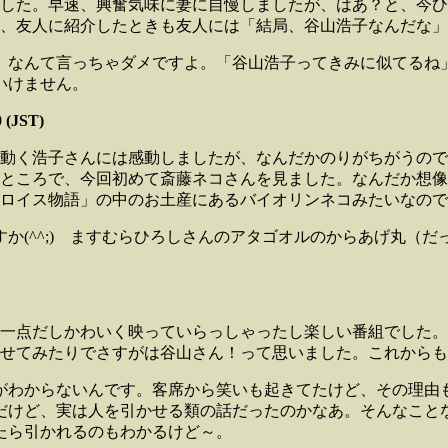
した。早速、興奮気味に妻に自慢しましたが、はあ？と、今ひ
、友人に紹介したときも友人には「結局、谷山浩子なんだな」
なんて言っちゃダメですよ。「谷山浩子ってきみに似てるね」こ
いけません。
 (JST)
動く浩子さんには感動しましたが、なんだかのりがちがうので
ところで、今回初めて斎藤ネコさんを見ました。なんだか想像
ロイス物語」の中のお土産にあるバイオリンネコみたいなので
か(^^;) ますむらひろしさんのアタゴオルのからあげ丸（
一点だしかわいく映っていらっしゃったし楽しい番組でした
せてみたりでさすがは谷山さん！って思いました。これからも
わからないんです。客席から笑いも起きてたけど、その理由もほ
だけど、実は人を引かせる類の話だったのかなあ。そんなこと
たら引かれるのもわかるけど～。