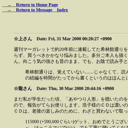
→ Return to Home Page
→ Return to Message Index
☆上さん Date: Fri, 31 Mar 2000 00:20:27 +0900
週刊マーガレットで約20年前に連載してた希林館通り
らず、買うべきかかなり悩みました。多分ご本人も描く
ん。向こう気の強さも昔のまま。でも、お陰で読み手と
希林館通りは、覚えていない……じゃなくて、読
の続編を時間がたってから書くというのはほんと
☆龍さん Date: Thu, 30 Mar 2000 20:44:16 +0900
まだ私が学生だった頃、「あやつり人形」を聴いたのをきっかけに
ので、報告がてらお便りします。浩子様のＣＤは濃いの
ＣＤは、老後の楽しみのために、わざと買わないで取っ
115000 (+590,000ぐらい)ゲット、おめ
～…けっこうマジで(^^;) でも丁寧に聴いてく