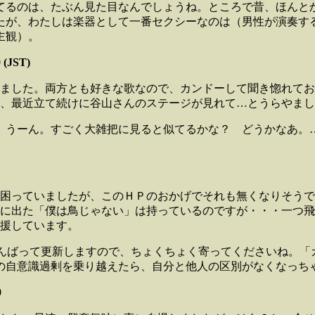
てるのは、たぶん見た目なんでしょうね。ところで昔、ほんと
たが、わたしは楽器として一番セクシーなのは（男性が演奏す
主観）。
 (JST)
ました。両方とも好きな歌なので、カンドーして聞き惚れてお
、最近立て続けに谷山さんのステージが見れて…とうらやまし
。うーん。すごく大雑把に見ると似てるかな？ どうかなあ。
困っていましたが、このＨＰのおかげでそれも無くなりそうで
出た「僕は鳥じゃない」は持っているのですが・・・一つ飛ばし
援しています。
けがんばって更新しますので、ちょくちょく寄ってくださいね。
自意識過剰を乗り越えたら、自分と他人の区別がなくなっちゃった
0