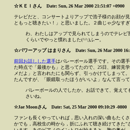
☆ＫＥＩさん Date: Sun, 26 Mar 2000 21:51:07 +0900
テレビだと、コンサートよりアップで浩子様のお顔が見
ともっと聴きたい！」と思いました。２曲じゃ少なすぎ
わ、わたしはアップで見られてしまうのでテレビ苦
くらいでやっと慣れました(^^;)ふー。
☆パワーアップ はまりさん Date: Sun, 26 Mar 2000 16:21:
前回お話しした選手
はバレーボール選手です。その選手は
た時点で「最後かも」と思ってたので、25日、練習見
メだよ」と言われたにも関らず、引っかけてしまって。
たんですが、「眼鏡取ったほうがいいよ」なんて言って
バレーボールの人でしたか。お話できて、覚えて
さいね。
☆Jae Moonさん Date: Sat, 25 Mar 2000 09:10:29 -0800
ファンも長くやっていれば，思い入れの深い曲もたくさ
かでも，高校生の時から，折にふれて聴き続けてきた”
います。あのピアノのイントロが始まると，胸の奥が，