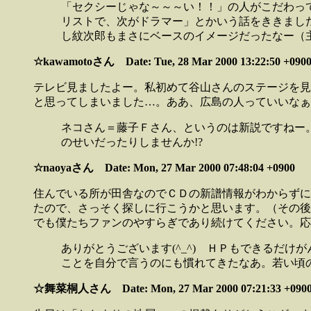
「セクシーじゃな～～～い！！」の人がこだわっ
リストで、次がドラマー」とかいう話をききまし
し紋次郎もまさにベースのイメージだったなー（
☆kawamotoさん
Date: Tue, 28 Mar 2000 13:22:50 +0900
テレビ見ましたよー。私初めて谷山さんのステージを見
と思ってしまいました…。ああ、広島の人っていいなぁ
ネコさん＝藤子Ｆさん、というのは新説ですねー
のせいだったりしませんか!?
☆naoyaさん Date: Mon, 27 Mar 2000 07:48:04 +0900
住んでいる所が田舎なのでＣＤの新譜情報がわからずに
たので、さっそく探しに行こうかと思います。（その後に
でも僕たちファンのやすらぎであり続けてください。応
ありがとうございます(^_^) ＨＰもできるだ
ことを自分で言うのにも慣れてきたなあ。若い頃の
☆舞菜桐人さん Date: Mon, 27 Mar 2000 07:21:33 +090