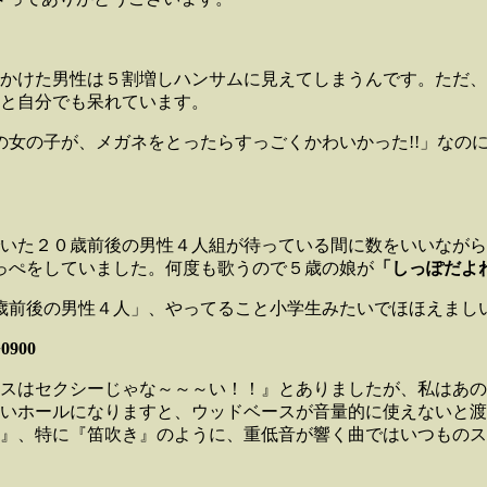
かけた男性は５割増しハンサムに見えてしまうんです。ただ、
と自分でも呆れています。
の女の子が、メガネをとったらすっごくかわいかった!!」なの
いた２０歳前後の男性４人組が待っている間に数をいいながら
っぺをしていました。何度も歌うので５歳の娘が
「しっぽだよ
0歳前後の男性４人」、やってること小学生みたいでほほえまし
0900
スはセクシーじゃな～～～い！！』とありましたが、私はあの
いホールになりますと、ウッドベースが音量的に使えないと渡
』、特に『笛吹き』のように、重低音が響く曲ではいつものス