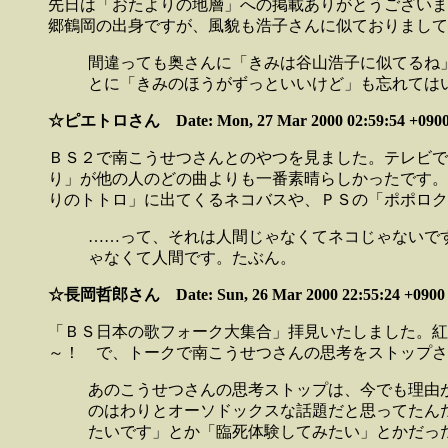
先日は「おたよりの地層」への掲載ありがとうございま
郷鶴岡の出身ですが、風貌も浩子さんに似ておりまして
間違っても奥さんに「きみは谷山浩子に似てるね」
とに「きみのほうがずっといいけど」も忘れては
☆ピエトロさん Date: Mon, 27 Mar 2000 02:59:54 +0900
ＢＳ２で南こうせつさんとのやつを見ました。テレビで
り」が他の人のどの曲よりも一番素晴らしかったです。
りのトトロ」に出てくるネコバスや、ＰＳの「ポポロク
……って、それは人間じゃなくてネコじゃないです
ゃなくて人間です。たぶん。
☆長岡哲郎さん Date: Sun, 26 Mar 2000 22:55:24 +0900
「ＢＳ日本の歌フォーク大集合」拝見いたしました。紅
～！ で、トークで南こうせつさんの思考をストップさ
あのこうせつさんの思考ストップは、今でも理由が
のはわりとオーソドックスな話題だと思ってたん
たいです」とか「臨死体験してみたい」とかだっ