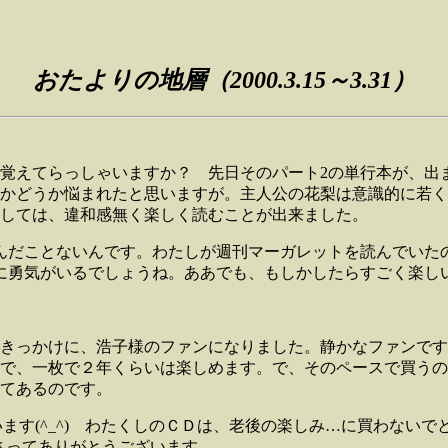
おたよりの地層（2000.3.15～3.31）
を覚えてらっしゃいますか？ 先日そのパート2の単行本が、出
かどうか悩まれたと思いますが。主人公の花梨は意識的に若く
しては、違和感無く楽しく読むことが出来ました。
んだことないんです。わたしが週刊マーガレットを読んでいたの
に勇気がいるでしょうね。ああでも、もしかしたらすごく楽し
、浩子様のファンになりました。静かなファンですが、Visitors
で、一枚で２年くらいは楽しめます。で、そのペースで買うの
てあるのです。
でとうございます(^_^) わたくしのＣＤは、老後の楽しみ…に買わ
ださってありがとうございます。