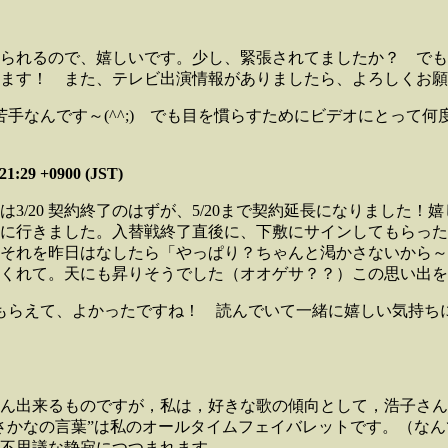
られるので、嬉しいです。少し、緊張されてましたか？ でも
ます！ また、テレビ出演情報がありましたら、よろしくお願
手なんです～(^^;) でも目を慣らすためにビデオにとって
29 +0900 (JST)
3/20 契約終了のはずが、5/20まで契約延長になりました
学に行きました。入替戦終了直後に、下敷にサインしてもらっ
それを昨日はなしたら「やっぱり？ちゃんと渇かさないから～
くれて。天にも昇りそうでした（オオゲサ？？）この思い出を
もらえて、よかったですね！ 読んでいて一緒に嬉しい気持ち
ん出来るものですが，私は，好きな歌の傾向として，浩子さん
さかなの言葉”は私のオールタイムフェイバレットです。（な
不思議な静寂につつまれます。