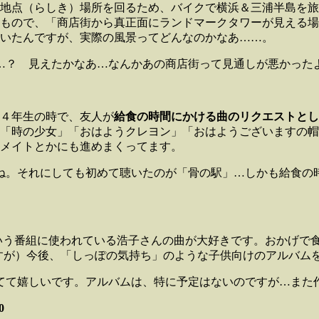
地点（らしき）場所を回るため、バイクで横浜＆三浦半島を旅
もので、「商店街から真正面にランドマークタワーが見える場
いたんですが、実際の風景ってどんなのかなあ……。
…？ 見えたかなあ…なんかあの商店街って見通しが悪かった
４年生の時で、友人が
給食の時間にかける曲のリクエストとし
「時の少女」「おはようクレヨン」「おはようございますの帽
メイトとかにも進めまくってます。
ね。それにしても初めて聴いたのが「骨の駅」…しかも給食の
いう番組に使われている浩子さんの曲が大好きです。おかげで
すが）今後、「しっぽの気持ち」のような子供向けのアルバム
てて嬉しいです。アルバムは、特に予定はないのですが…また
0