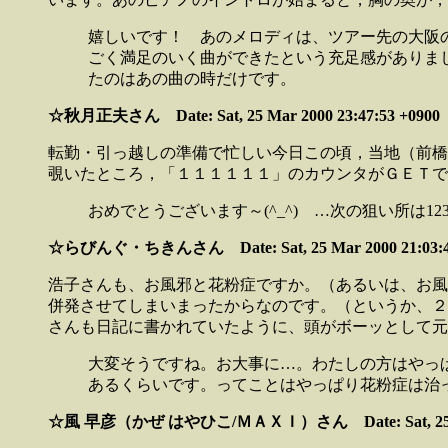
嬉しいです！ あのメロディは、ツアー先の大阪
ごく満足のいく曲ができたという充足感がありま
たのはあの曲の時だけです。
☆秋月正夫さん Date: Sat, 25 Mar 2000 23:47:53 +0900
転勤・引っ越しの準備で忙しい今日この頃，当地（前橋
覗いたところ，「１１１１１１」のカウンタがＧＥＴで
おめでとうございます～(^_^) …次の狙い所は123
☆らびんぐ・ちきんさん Date: Sat, 25 Mar 2000 21:03:4
浩子さんも、お風邪と花粉症ですか。（あるいは、お風
併発させてしまいまったからなのです。（というか、２
さんも日記に書かれていたように、頭がボーッとして元
大変そうですね。お大事に…。わたしの方はやっ
あるくらいです。ってことはやっぱり花粉症は治
☆風 早彦（かぜ はやひこ/ＭＡＸＩ）さん Date: Sat, 25 Mar 