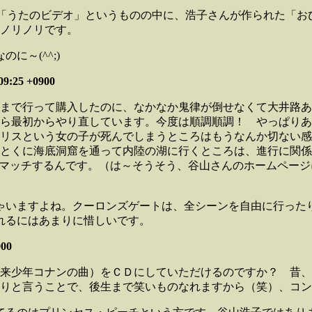
だ「うたのビデオ」というものの中に、浩子さんが作られた「
ノリノリです。
～(^^;)
:25 +0900
まで行って購入したのに、なかなか鬼律が倒せなくて大井路あ
ら最初からやり直しています。今度は順調順調！ やっぱりあ
リスという女の子が死んでしまうところはもうなんか切ない感
とくに海底洞窟を通って内陸の湖に行くところは、進行に関係
もマッチするんです。（は～そうそう、谷山さんのホームペー
ゃいますよね。クーロンズゲートは、全シーンを自由に行った
れるにはあまりに惜しいです。
00
来少年コナンの曲）をＣＤにしていただけるのですか？ 昔、
りと言うことで、後生まで笑いものなれますから（笑）、コン