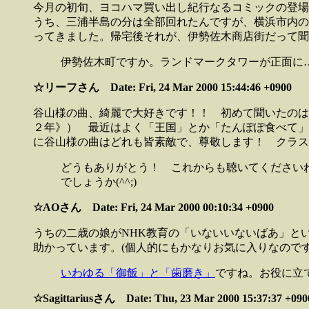
今月の初旬、ヨコハマ買い出し紀行なるコミックの登場
うち、三浦半島の分は全部回れたんですが、横浜市内の
ってきました。帰宅後それが、伊勢佐木商店街だって聞
伊勢佐木町ですか。ランドマークタワーが正面に
☆リーフさん Date: Fri, 24 Mar 2000 15:44:46 +0900
谷山様の曲、綺麗で大好きです！！ 初めて聞いたのは
２年》） 最近はよく「王国」とか「たんぽぽ食べて」
に谷山様の曲はどれも皆素敵で、尊敬します！ クラス
どうもありがとう！ これからも聴いてください
でしょうか(^^;)
☆AOさん Date: Fri, 24 Mar 2000 00:10:34 +0900
うちの二歳の娘がNHK教育の「いないいないばあ」と
助かっています。(個人的にもかなりお気に入りなので
いわゆる「御飯」と「歯磨き」
ですね。お役に立
☆Sagittariusさん Date: Thu, 23 Mar 2000 15:37:37 +090