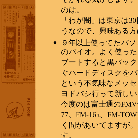
そがれる気がします。
のは。
「わが闇」は東京は3
うなので、興味ある方は
９年以上使ってたパソ
のバイオ。よく使った
ブートすると黒バック
ぐハードディスクをバ
という不気味なメッセ
ヨドバシ行って新しい
今度のは富士通のFMV
77、FM-16π、FM
く間があいてますが。
す。