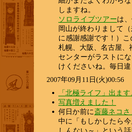
細がまだよくわからな
しますね。
ソロライブツアー
は、
岡山が終わりまして（
に感謝感謝です！）こ
札幌、大阪、名古屋、福
センターがラストにな
けくださいね。毎日違う
2007年09月11日(火)00:56
「北極ライフ」出ます
写真増えました！
何日か前に
斎藤ネコさ
中に「もしかしたら今
しんない～」という話