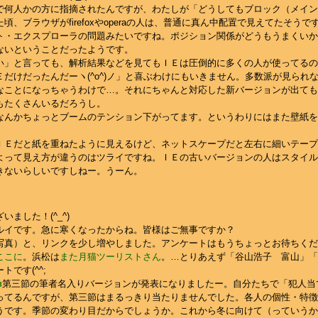
で何人かの方に指摘されたんですが、わたしが「どうしてもブロック（メイン
頃、ブラウザがfirefoxやoperaの人は、普通に真ん中配置で見えてたそうで
ト・エクスプローラの問題みたいですね。ポジション関係がどうもうまくいか
ないということだったようです。
い」と言っても、解析結果などを見てもＩＥは圧倒的に多くの人が使ってるの
だけだったんだーヽ(^o^)ノ」と喜ぶわけにもいきません。多数派が見られな
なことになっちゃうわけで…。それにちゃんと対応した新バージョンが出ても
もたくさんいるだろうし。
なんかちょっとブームのテンション下がってます。というわりにはまた壁紙を
ＩＥだと紙を重ねたように見えるけど、ネットスケープだと左右に細いテープ
よって見え方が違うのはツライですね。ＩＥの古いバージョンの人はスタイル
きないらしいですしねー。うーん。
ました！(^_^)
ルイです。急に寒くなったからね。皆様はご無事ですか？
写真）と、リンクを少し増やしました。アンケートはもうちょっとお待ちくだ
ここに
。浜松は
また月猫ツーリストさん
。…とりあえず「谷山浩子 富山」「
です(^^;
第三節の筆者名入りバージョンが発表になりましたー。自分たちで「犯人当
8
ってるんですが、第三節はまるっきり当たりませんでした。各人の個性・特徴
うです。季節の変わり目だからでしょうか。これから冬に向けて（っていうか