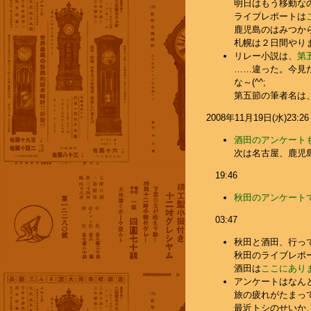
明日はもう移動な
ライブレポートは
鹿児島のはみつか
札幌は２日間やりま
リレー小説は、
第
……違った。今見
な～(^^;
第五節の筆者名は
2008年11月19日(水)23:26
酒田のアンケート
次は名古屋、鹿児島
19:46
秋田のアンケート
03:47
秋田と酒田、行って
秋田のライブレポ
酒田は
ここにあり
アンケートはなん
旅の疲れがたまっ
最近トシのせいか