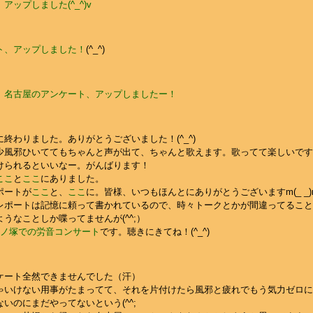
ップしました(^_^)v
ト、アップしました！
(^_^)
。
名古屋のアンケート、アップしましたー！
終わりました。ありがとうございました！(^_^)
少風邪ひいててもちゃんと声が出て、ちゃんと歌えます。歌ってて楽しいです
けられるといいなー。がんばります！
ここ
と
ここ
にありました。
ポートが
ここ
と、
ここ
に。皆様、いつもほんとにありがとうございますm(_ _)
レポートは記憶に頼って書かれているので、時々トークとかが間違ってること
うなことしか喋ってませんが(^^;）
ノ塚での労音コンサート
です。聴きにきてね！(^_^)
ケート全然できませんでした（汗）
ゃいけない用事がたまってて、それを片付けたら風邪と疲れでもう気力ゼロに
いのにまだやってないという(^^;