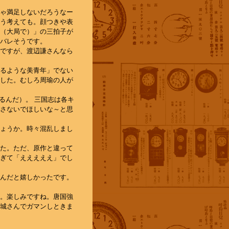
ゃ満足しないだろうなー
う考えても。顔つきや表
（大局で）」の三拍子が
バレそうです。
ですが、渡辺謙さんなら
るような美青年」でない
した。むしろ周瑜の人が
てるんだ）。 三国志は各キ
さないでほしいな～と思
ょうか。時々混乱しまし
た。ただ、原作と違って
ぎて「えええええ」でし
んだと嬉しかったです。
。楽しみですね。唐国強
城さんでガマンしときま