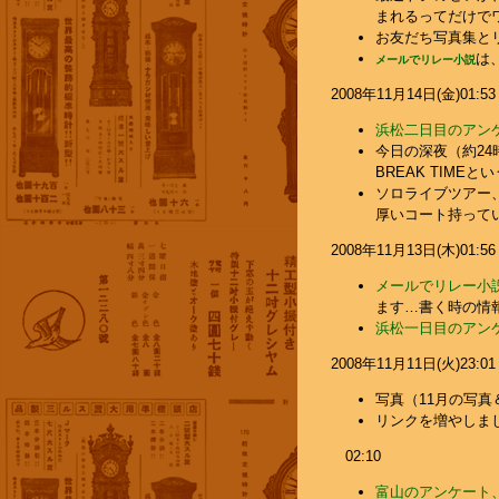
まれるってだけでワ
お友だち写真集と
は
メールでリレー小説
2008年11月14日(金)01:53
浜松二日目のアン
今日の深夜（約2
BREAK TIM
ソロライブツアー
厚いコート持ってい
2008年11月13日(木)01:56
メールでリレー小説
ます…書く時の情報
浜松一日目のアン
2008年11月11日(火)23:01
写真（11月の写真
リンクを増やしま
02:10
富山のアンケート