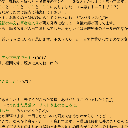
ので、札幌から帰ったら名古屋のアンケートをなんとかしようと思ってます。
ここ
と、
ここ
と、
ここ
と、
ここ
にありました。（←恋するニワトリ！？）
らなかったので脳内で補完して下さいー。
す。お近くの方はぜひいらしてくださいね。ガンバリマス(^_^)v
五節の本文
と
筆者名入り
が両方発表になって、今第六節が回ってます。
たら、筆者名まだ入ってませんでした。そういえば正解発表のメール来てなか
、近いうちにはいると思います。ボス（ＡＱ）が一人で作業やってるので大変
もアップ完了でっす
ヽ(^o^)ノ
、福岡です。聴きに来てね！(^_^)
できました
ヽ(^o^)ノ
きました！ 来てくださった皆様、ありがとうございました！(^_^)
ートは
またまた月猫ツーリストさまのところに。
ました！
ありがとうヽ(^o^)ノ
とか頑張ります。一日しかないので両方できるかわからないけど…。
てきて、なんか全身がぐたーっと疲れてます。月曜日は移動以外のことなんに
、ライブそのものより旅（移動とホテル泊）のほうがしんどいですねー。すご