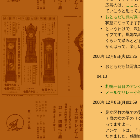
広島のは、
ここ
と
ていこうと思ってま
おともだち顔写真
状態になってます(^
というわけで、次
イブです。風邪気
くらいで踏みとど
がんばって、楽しい
2008年12月9日(火)23:26
おともだち顔写真
04:13
札幌一日目のアン
メールでリレー小
2008年12月8日(月)01:59
足立区竹の塚での労
７歳の女の子のリク
ってますよー。
アンケートは、「
だきました。感謝