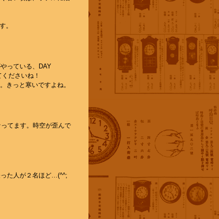
す。
やっている、DAY
てくださいね！
。きっと寒いですよね。
なってます。時空が歪んで
た人が２名ほど…(^^;