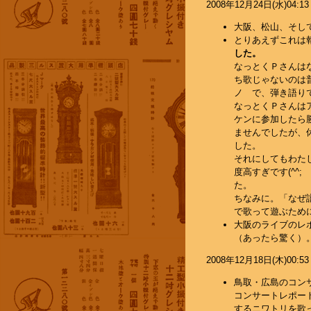
2008年12月24日(水)04:13
大阪、松山、そして
とりあえずこれは
した。
なっとくＰさんは
ち歌じゃないのは普
ノ で、弾き語り
なっとくＰさんは
ケンに参加したら
ませんでしたが、
した。
それにしてもわた
度高すぎです(^
た。
ちなみに。「なぜ
で歌って遊ぶために
大阪のライブのレ
（あったら驚く）。
2008年12月18日(木)00:53
鳥取・広島のコンサ
コンサートレポー
するニワトリを歌っ