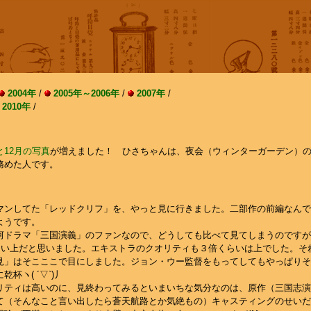
2004年
/
2005年～2006年
/
2007年
/
2010年
/
12月の写真
が増えました！ ひさちゃんは、夜会（ウィンターガーデン）
務めた人です。
マンしてた「レッドクリフ」を、やっと見に行きました。二部作の前編なんで
ようです。
河ドラマ「三国演義」のファンなので、どうしても比べて見てしまうのですが
くらい上だと思いました。エキストラのクオリティも３倍くらいは上でした。そ
見」はそこここで目にしました。ジョン・ウー監督をもってしてもやっぱりそ
杯ヽ( ´▽`)丿
リティは高いのに、見終わってみるといまいちな気分なのは、原作（三国志演
て（そんなこと言い出したら蒼天航路とか気絶もの）キャスティングのせいだ