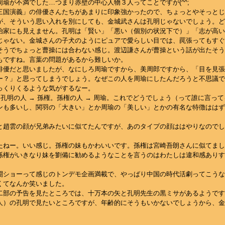
瑜が不満でした…つまり赤壁の中心人物３人ってことですが(^^;
三国演義」の俳優さんたちがあまりに印象強かったので、ちょっとやそっとじ
が、そういう思い入れを別にしても、金城武さんは孔明じゃないでしょう。ど
治家にも見えません。孔明は「賢い」「悪い（個別の状況下で）」「志が高い
じゃない。金城さんの子犬のようにピュアで愛らしい目では、罠張ってもすぐ
そうでちょっと曹操には合わない感じ。渡辺謙さんが曹操という話が出たそう
もですね。言葉の問題があるから難しいか。
俳優だと思いましたが、なにしろ周瑜ですから、美周郎ですから、「目を見張
ー？」と思ってしまうでしょう。なぜこの人を周瑜にしたんだろうと不思議で
っくりくるような気がするなー。
。孔明の人 → 孫権。孫権の人 → 周瑜。これでどうでしょう（って誰に言っ
ンも多いし、関羽の「大きい」とか周瑜の「美しい」とかの有名な特徴ははず
と趙雲の顔が兄弟みたいに似てたんですが、あのタイプの顔ははやりなのでし
たねー。いい感じ。孫権の妹もかわいいです。孫権は宮崎吾朗さんに似てまし
孫権がいきなり妹を劉備に勧めるようなことを言うのはわたしは違和感ありす
闘ショーって感じのトンデモ企画満載で、やっぱり中国の時代活劇ってこうな
くてなんか笑いました。
二部の予告を見たところでは、十万本の矢と孔明先生の黒ミサがあるようです
人）の孔明で見たいところですが、年齢的にそうもいかないでしょうから、金
。