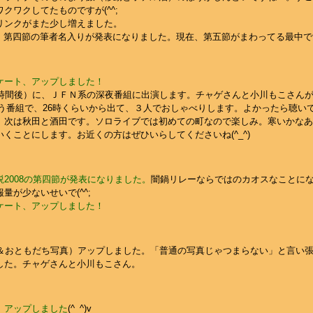
クワクしてたものですが(^^;
リンクがまた少し増えました。
、第四節の筆者名入りが発表になりました。現在、第五節がまわってる最中で
ケート、アップしました！
4時間後）に、ＪＦＮ系の深夜番組に出演します。チャゲさんと小川もこさんが
Eという番組で、26時くらいから出て、３人でおしゃべりします。よかったら聴い
、次は秋田と酒田です。ソロライブでは初めての町なので楽しみ。寒いかなあ
くことにします。お近くの方はぜひいらしてくださいね(^_^)
2008の第四節が発表になりました。
闇鍋リレーならではのカオスなことに
量が少ないせいで(^^;
ケート、アップしました！
＆おともだち写真）アップしました。「普通の写真じゃつまらない」と言い張っ
した。チャゲさんと小川もこさん。
、アップしました
(^_^)v