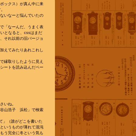
ボックス）が真ん中に来
す。
ないなーと悩んでいたの
で「なーんだ、うまく表
いとなると、cssはまだ
、それ以前の旧バージョ
加えてみたりあれこれし
で縁取りしたように見え
シートを読み込んだペー
さいね。
谷山浩子 浜松」で検索
て」（誰がどこを書いた
というものが薄れて混沌
もう完全に冬という気も