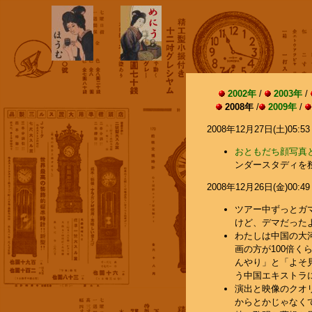
2002年
/
2003年
/
2008年
/
2009年
/
2008年12月27日(土)05:53
おともだち顔写真と
ンダースタディを
2008年12月26日(金)00:49
ツアー中ずっとガ
けど、デマだった
わたしは中国の大
画の方が100倍
んやり」と「よそ
う中国エキストラに乾
演出と映像のクオ
からとかじゃなく