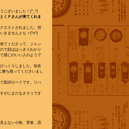
ざいました！(^_^)
とくＰさんが来てくれま
クエストされました。持
ませんともヽ(^o^)
来てくださって、ジャン
ので顔ははっきりわかり
で感じのいい人のようで
びっくりしました。知名
ンに勝ち残ってくださいまし
て歌詞カードです。リハ
すがにまだなさそうです
見えない小鳥、雲雀、恋