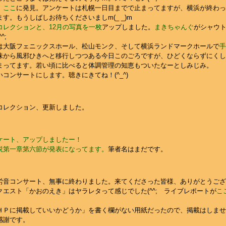
、
ここ
に発見。アンケートは札幌一日目までで止まってますが、横浜が終わっ
す。もうしばしお待ちくださいましm(_ _)m
コレクションと、12月の写真を一枚
アップしました。
まきちゃんぐ
がシャウト
^;
は大阪フェニックスホール、松山モンク、そして横浜ランドマークホールで
手
味から風邪ひきへと移行しつつある今日このごろですが、ひどくならずにくし
まってます。若い頃に比べると体調管理の知恵もついたなーとしみじみ。
コンサートにします。聴きにきてね！(^_^)
コレクション、更新しました。
ケート、アップしましたー！
説第一章第六節が発表になってます。
筆者名はまだです。
音コンサート、無事に終わりました。来てくださった皆様、ありがとうございま
エスト「かおのえき」はヤラレタって感じでした(^^; ライブレポートが
こ
ＨＰに掲載していいかどうか」を書く欄がない用紙だったので、掲載はしませ
感謝です。