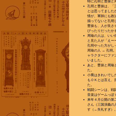
特に孔明と曹操と周
孔明と曹操は、「
とは思ってました
情が、軍師にも政
揃ってないと孔明
曹操も、人が良さ
ぴったりだったか
周瑜の人は、いい
と見た人が「えー
孔明やった方がし
周瑜の人 → 孔明
ャラクターにファ
いました。
あと、曹操と周瑜
た。
小喬はきれいでし
もＯＫとは言え、
た。
戦闘シーンは、戦
音楽はゲームっぽ
来年４月公開の第
さん（三国演義の
す（←失礼すぎ）