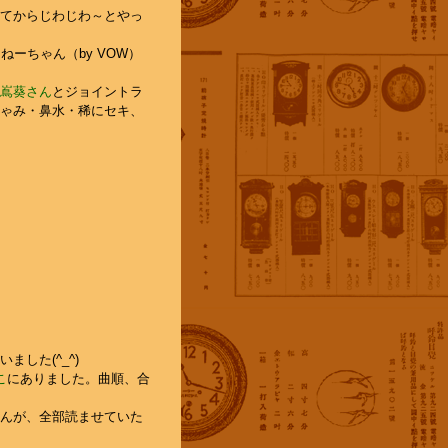
てからじわじわ～とやっ
ねーちゃん（by VOW）
嶌葵さん
とジョイントラ
ゃみ・鼻水・稀にセキ、
した(^_^)
こ
にありました。曲順、合
んが、全部読ませていた