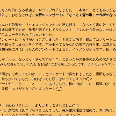
もう昨日になる横浜と、全ライブ終了しました！ 本当に、どうもありがとうご
報告しておかなければ。
大阪のコンサートに「なっとく森の歌」の作者のなっ
なんたる強運か、リクエストジャンケンに勝ち残り、「なっとく森の歌」をリ
通は却下ですが、作者が来てくれてリクエストしてくれたら歌わないわけにいき
でフルコーラス歌ってしまいました。
アンケートに「ありがとうございました」を書く目的で、初めてコンサートに
勝ち残ってしまったそうです。声が低くてなかなかの美声の持ち主。二階席な
休憩時間に見に行った人のアンケートによると、イケメンだそうです。控えめ
しが「えっ、なっとくＰさんですか！？」と言った時の客席の反応の大きさに
^; みんな喜んでて、わたしもお会いできて嬉しかったです。よくぞジャンケ
譜面がすぐ出てくるのか！？」とアンケートで言われましたが、譜面じゃなく
持ち歩いてました。曲はばっちり頭にはいってますヽ(^o^)ノ
ポートが
ここ
と、
ここ
と、
ここ
にありました。松山のは
ここ
に。横浜のは、さ
皆様、ありがとうございましたー！(^_^)
ート終わりましたー。ありがとうございました(^_^)
トは、鳥取のは見つけられませんでした。確か銀河通信で始めて、鳥は鳥に、
たところまでは覚えてるのですが…。スミマセン(^^;