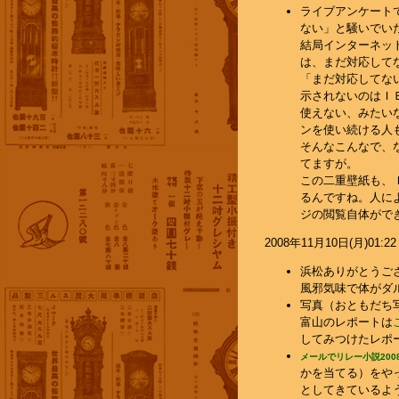
ライブアンケート
ない」と騒いでいた
結局インターネッ
は、まだ対応して
「まだ対応してな
示されないのはＩＥ
使えない、みたい
ンを使い続ける人
そんなこんなで、
てますが。
この二重壁紙も、
るんですね。人に
ジの閲覧自体がで
2008年11月10日(月)01:22
浜松ありがとうござい
風邪気味で体がダ
写真（おともだち
富山のレポートは
してみつけたレポート
メールでリレー小説200
かを当てる）をや
としてきているよ